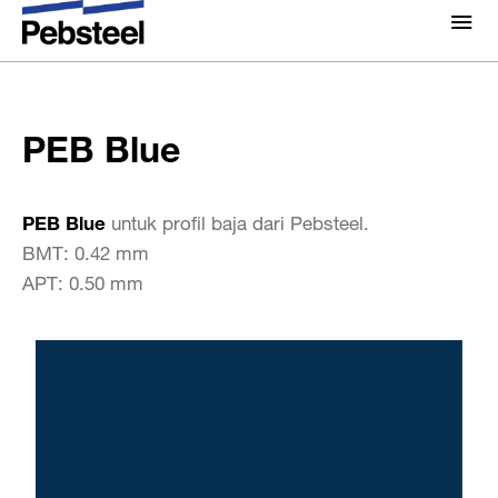
Rumah
/
Solusi
/
Produk
/
Komponen sheeting
/
Colors
/
Tentang Kami
PEB Blue
Tentang Kami
PEB Blue
Solusi
Kenapa Pebsteel
Ringkasan
Proyek
PEB Blue
untuk profil baja dari Pebsteel.
Sistem
BMT: 0.42 mm
Media
APT: 0.50 mm
Produk
Berita
Brosur
Galeri
Hubungi kami