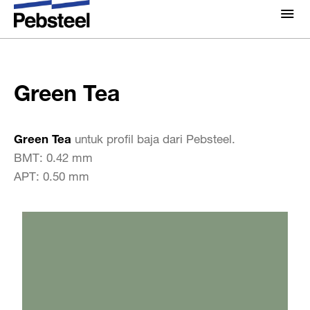
Rumah
/
Solusi
/
Produk
/
Komponen sheeting
/
Colors
/
Tentang Kami
Green Tea
Tentang Kami
Green Tea
Solusi
Kenapa Pebsteel
Ringkasan
Proyek
Green Tea
untuk profil baja dari Pebsteel.
Sistem
BMT: 0.42 mm
Media
APT: 0.50 mm
Produk
Berita
Brosur
Galeri
Hubungi kami