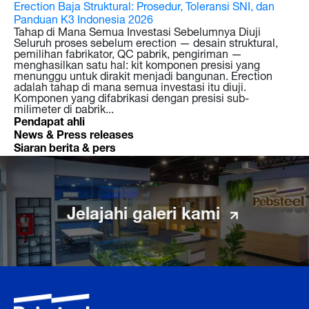
Erection Baja Struktural: Prosedur, Toleransi SNI, dan
Fa
Panduan K3 Indonesia 2026
Mi
Tahap di Mana Semua Investasi Sebelumnya Diuji
Ti
Seluruh proses sebelum erection — desain struktural,
Fa
pemilihan fabrikator, QC pabrik, pengiriman —
me
menghasilkan satu hal: kit komponen presisi yang
an
menunggu untuk dirakit menjadi bangunan. Erection
re
adalah tahap di mana semua investasi itu diuji.
fab
Komponen yang difabrikasi dengan presisi sub-
sa
milimeter di pabrik...
per
Pendapat ahli
News & Press releases
Siaran berita & pers
Jelajahi galeri kami