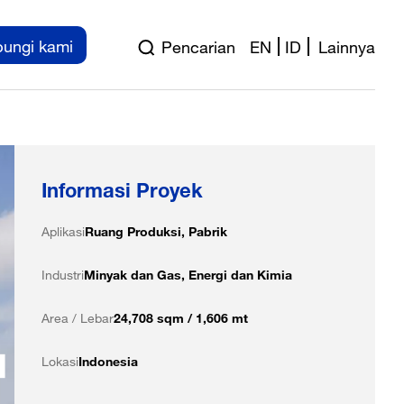
ungi kami
Pencarian
EN
ID
Lainnya
Informasi Proyek
Aplikasi
Ruang Produksi, Pabrik
Industri
Minyak dan Gas, Energi dan Kimia
Area / Lebar
24,708 sqm / 1,606 mt
Lokasi
Indonesia