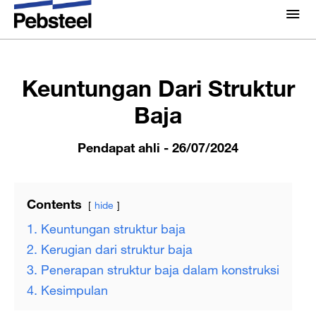
Rumah
/
/
Pendapat ahli
/
Keuntungan Dari Struktur
Tentang Kami
Baja
Tentang Kami
Keuntungan Dari Struktur
Solusi
Kenapa Pebsteel
Baja
Ringkasan
Proyek
Sistem
Pendapat ahli
- 26/07/2024
Media
Produk
Berita
Contents
hide
Brosur
1. Keuntungan struktur baja
Galeri
2. Kerugian dari struktur baja
Hubungi kami
3. Penerapan struktur baja dalam konstruksi
4. Kesimpulan