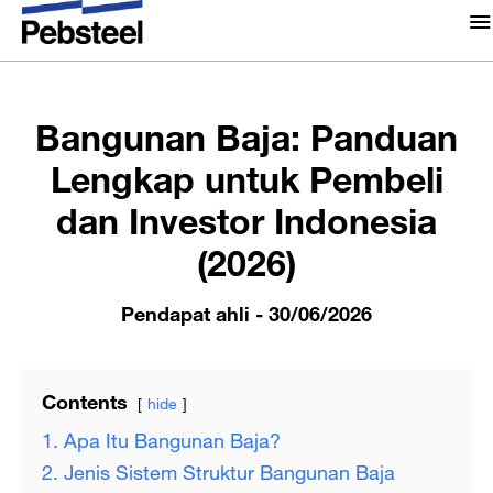
Rumah
/
/
Pendapat ahli
/
Bangunan Baja: Panduan
Tentang Kami
Lengkap untuk Pembeli dan Investor Indonesia (2026)
Tentang Kami
Bangunan Baja: Panduan
Solusi
Kenapa Pebsteel
Lengkap untuk Pembeli
Ringkasan
dan Investor Indonesia
Proyek
Sistem
(2026)
Media
Produk
Berita
Pendapat ahli
- 30/06/2026
Brosur
Galeri
Contents
Hubungi kami
hide
1. Apa Itu Bangunan Baja?
2. Jenis Sistem Struktur Bangunan Baja