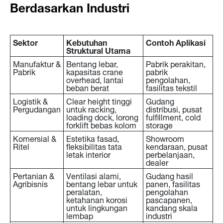
Berdasarkan Industri
Sektor
Kebutuhan
Contoh Aplikasi
Struktural Utama
Manufaktur &
Bentang lebar,
Pabrik perakitan,
Pabrik
kapasitas crane
pabrik
overhead, lantai
pengolahan,
beban berat
fasilitas tekstil
Logistik &
Clear height tinggi
Gudang
Pergudangan
untuk racking,
distribusi, pusat
loading dock, lorong
fulfillment, cold
forklift bebas kolom
storage
Komersial &
Estetika fasad,
Showroom
Ritel
fleksibilitas tata
kendaraan, pusat
letak interior
perbelanjaan,
dealer
Pertanian &
Ventilasi alami,
Gudang hasil
Agribisnis
bentang lebar untuk
panen, fasilitas
peralatan,
pengolahan
ketahanan korosi
pascapanen,
untuk lingkungan
kandang skala
lembap
industri