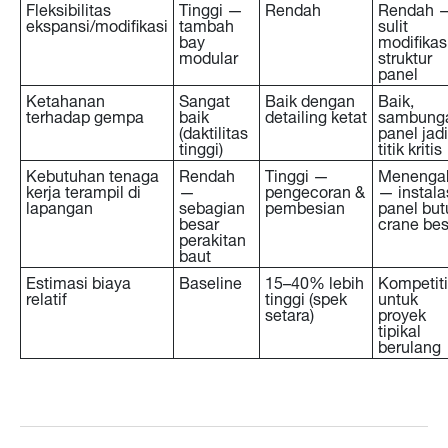
Fleksibilitas
Tinggi —
Rendah
Rendah 
ekspansi/modifikasi
tambah
sulit
bay
modifikas
modular
struktur
panel
Ketahanan
Sangat
Baik dengan
Baik,
terhadap gempa
baik
detailing ketat
sambung
(daktilitas
panel jadi
tinggi)
titik kritis
Kebutuhan tenaga
Rendah
Tinggi —
Menenga
kerja terampil di
—
pengecoran &
— instala
lapangan
sebagian
pembesian
panel but
besar
crane bes
perakitan
baut
Estimasi biaya
Baseline
15–40% lebih
Kompetiti
relatif
tinggi (spek
untuk
setara)
proyek
tipikal
berulang