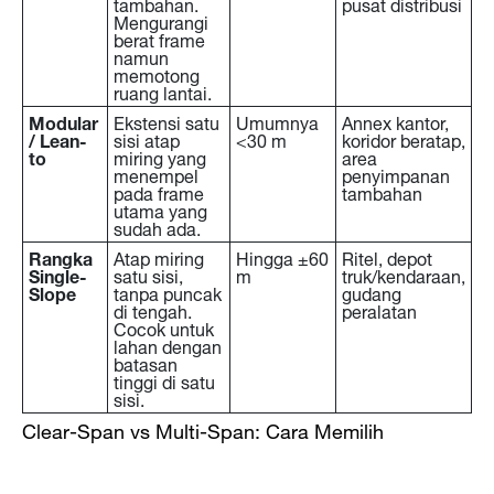
tambahan.
pusat distribusi
Mengurangi
berat frame
namun
memotong
ruang lantai.
Modular
Ekstensi satu
Umumnya
Annex kantor,
/ Lean-
sisi atap
<30 m
koridor beratap,
to
miring yang
area
menempel
penyimpanan
pada frame
tambahan
utama yang
sudah ada.
Rangka
Atap miring
Hingga ±60
Ritel, depot
Single-
satu sisi,
m
truk/kendaraan,
Slope
tanpa puncak
gudang
di tengah.
peralatan
Cocok untuk
lahan dengan
batasan
tinggi di satu
sisi.
Clear-Span vs Multi-Span: Cara Memilih