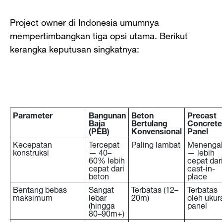
Project owner di Indonesia umumnya
mempertimbangkan tiga opsi utama. Berikut
kerangka keputusan singkatnya:
Parameter
Bangunan
Beton
Precast
Baja
Bertulang
Concrete
(PEB)
Konvensional
Panel
Kecepatan
Tercepat
Paling lambat
Menenga
konstruksi
— 40–
— lebih
60% lebih
cepat dar
cepat dari
cast-in-
beton
place
Bentang bebas
Sangat
Terbatas (12–
Terbatas
maksimum
lebar
20m)
oleh ukur
(hingga
panel
80–90m+)