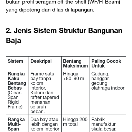
bukan profil seragam off-the-shelf (WF/H-Beam)
yang dipotong dan dilas di lapangan.
2. Jenis Sistem Struktur Bangunan
Baja
Sistem
Deskripsi
Bentang
Paling Cocok
Maksimum
Untuk
Rangka
Frame satu
Hingga
Gudang,
Kaku
bay tanpa
±80–90 m
hanggar,
Bentang
kolom
gedung
Bebas
interior.
olahraga indoor
(Clear-
Kolom dan
Span
rafter tapered
Rigid
menahan
Frame)
seluruh
beban.
Rangka
Dua bay atau
Hingga 200
Pabrik
Multi-
lebih dengan
m total
manufaktur
Span
kolom interior
skala besar,