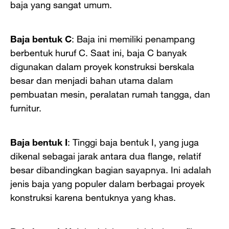
baja yang sangat umum.
Baja bentuk C
: Baja ini memiliki penampang
berbentuk huruf C. Saat ini, baja C banyak
digunakan dalam proyek konstruksi berskala
besar dan menjadi bahan utama dalam
pembuatan mesin, peralatan rumah tangga, dan
furnitur.
Baja bentuk I
: Tinggi baja bentuk I, yang juga
dikenal sebagai jarak antara dua flange, relatif
besar dibandingkan bagian sayapnya. Ini adalah
jenis baja yang populer dalam berbagai proyek
konstruksi karena bentuknya yang khas.