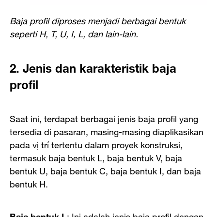
Baja profil diproses menjadi berbagai bentuk
seperti H, T, U, I, L, dan lain-lain.
2. Jenis dan karakteristik baja
profil
Saat ini, terdapat berbagai jenis baja profil yang
tersedia di pasaran, masing-masing diaplikasikan
pada vị trí tertentu dalam proyek konstruksi,
termasuk baja bentuk L, baja bentuk V, baja
bentuk U, baja bentuk C, baja bentuk I, dan baja
bentuk H.
Baja bentuk L
: Ini adalah jenis baja profil dengan