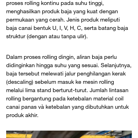
proses rolling kontinu pada suhu tinggi,
menghasilkan produk baja yang kuat dengan
permukaan yang cerah. Jenis produk meliputi
baja canai bentuk U, I, V, H, C, serta batang baja
struktur (dengan atau tanpa ulir).
Dalam proses rolling dingin, aliran baja perlu
didinginkan hingga suhu yang sesuai. Selanjutnya,
baja tersebut melewati jalur penghilangan kerak
(descaling) sebelum masuk ke mesin rolling
melalui lima stand berturut-turut. Jumlah lintasan
rolling bergantung pada ketebalan material coil
canai panas và ketebalan yang dibutuhkan untuk
produk akhir.