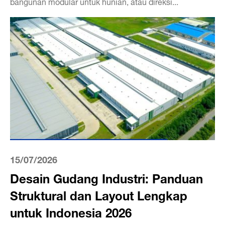
bangunan modular untuk hunian, atau direksi...
15/07/2026
Desain Gudang Industri: Panduan
Struktural dan Layout Lengkap
untuk Indonesia 2026