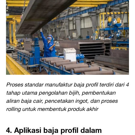
Proses standar manufaktur baja profil terdiri dari 4
tahap utama pengolahan bijih, pembentukan
aliran baja cair, pencetakan ingot, dan proses
rolling untuk membentuk produk akhir
4. Aplikasi baja profil dalam