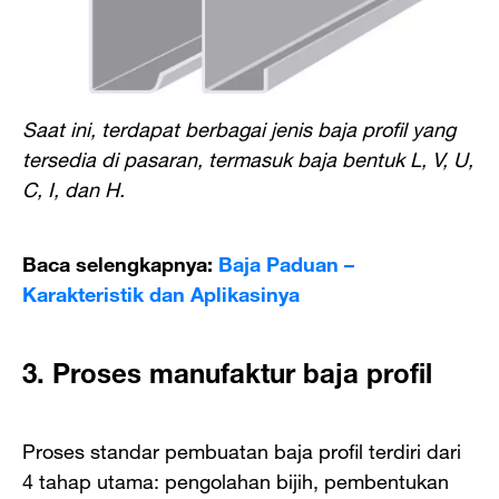
Saat ini, terdapat berbagai jenis baja profil yang
tersedia di pasaran, termasuk baja bentuk L, V, U,
C, I, dan H.
Baca selengkapnya:
Baja Paduan –
Karakteristik dan Aplikasinya
3. Proses manufaktur baja profil
Proses standar pembuatan baja profil terdiri dari
4 tahap utama: pengolahan bijih, pembentukan