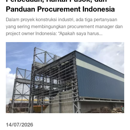
Panduan Procurement Indonesia
Dalam proyek konstruksi industri, ada tiga pertanyaan
yang sering membingungkan procurement manager dan
project owner Indonesia: “Apakah saya harus...
14/07/2026