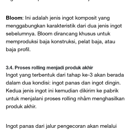
Bloom
: Ini adalah jenis ingot komposit yang
menggabungkan karakteristik dari dua jenis ingot
sebelumnya. Bloom dirancang khusus untuk
memproduksi baja konstruksi, pelat baja, atau
baja profil.
3.4. Proses rolling menjadi produk akhir
Ingot yang terbentuk dari tahap ke-3 akan berada
dalam dua kondisi: ingot panas dan ingot dingin.
Kedua jenis ingot ini kemudian dikirim ke pabrik
untuk menjalani proses rolling nhằm menghasilkan
produk akhir.
Ingot panas dari jalur pengecoran akan melalui