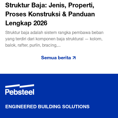
Struktur Baja: Jenis, Properti,
Proses Konstruksi & Panduan
Lengkap 2026
Struktur baja adalah sistem rangka pembawa beban
yang terdiri dari komponen baja struktural — kolom,
balok, rafter, purlin, bracing,...
Semua berita
ENGINEERED BUILDING SOLUTIONS