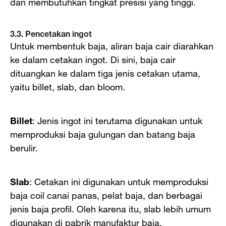
dan membutuhkan tingkat presisi yang tinggi.
3.3. Pencetakan ingot
Untuk membentuk baja, aliran baja cair diarahkan
ke dalam cetakan ingot. Di sini, baja cair
dituangkan ke dalam tiga jenis cetakan utama,
yaitu billet, slab, dan bloom.
Billet
: Jenis ingot ini terutama digunakan untuk
memproduksi baja gulungan dan batang baja
berulir.
Slab
: Cetakan ini digunakan untuk memproduksi
baja coil canai panas, pelat baja, dan berbagai
jenis baja profil. Oleh karena itu, slab lebih umum
digunakan di pabrik manufaktur baja.