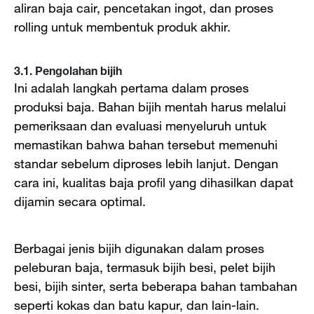
aliran baja cair, pencetakan ingot, dan proses
rolling untuk membentuk produk akhir.
3.1. Pengolahan bijih
Ini adalah langkah pertama dalam proses
produksi baja. Bahan bijih mentah harus melalui
pemeriksaan dan evaluasi menyeluruh untuk
memastikan bahwa bahan tersebut memenuhi
standar sebelum diproses lebih lanjut. Dengan
cara ini, kualitas baja profil yang dihasilkan dapat
dijamin secara optimal.
Berbagai jenis bijih digunakan dalam proses
peleburan baja, termasuk bijih besi, pelet bijih
besi, bijih sinter, serta beberapa bahan tambahan
seperti kokas dan batu kapur, dan lain-lain.