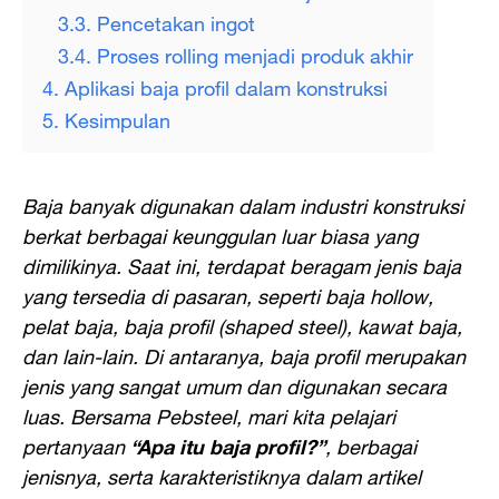
3.3. Pencetakan ingot
3.4. Proses rolling menjadi produk akhir
4. Aplikasi baja profil dalam konstruksi
5. Kesimpulan
Baja banyak digunakan dalam industri konstruksi
berkat berbagai keunggulan luar biasa yang
dimilikinya. Saat ini, terdapat beragam jenis baja
yang tersedia di pasaran, seperti baja hollow,
pelat baja, baja profil (shaped steel), kawat baja,
dan lain-lain. Di antaranya, baja profil merupakan
jenis yang sangat umum dan digunakan secara
luas. Bersama Pebsteel, mari kita pelajari
pertanyaan
“Apa itu baja profil?”
, berbagai
jenisnya, serta karakteristiknya dalam artikel