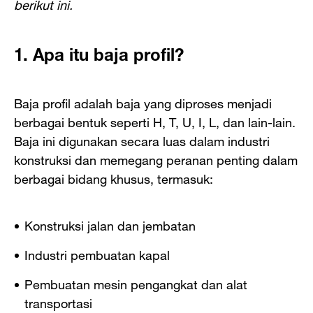
berikut ini.
1. Apa itu baja profil?
Baja profil adalah baja yang diproses menjadi
berbagai bentuk seperti H, T, U, I, L, dan lain-lain.
Baja ini digunakan secara luas dalam industri
konstruksi dan memegang peranan penting dalam
berbagai bidang khusus, termasuk:
Konstruksi jalan dan jembatan
Industri pembuatan kapal
Pembuatan mesin pengangkat dan alat
transportasi