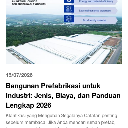
15/07/2026
Bangunan Prefabrikasi untuk
Industri: Jenis, Biaya, dan Panduan
Lengkap 2026
Klarifikasi yang Mengubah Segalanya Catatan penting
sebelum membaca: Jika Anda mencari rumah prefab,