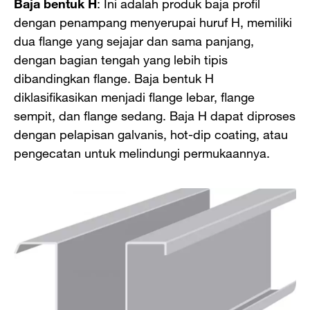
Baja bentuk H
: Ini adalah produk baja profil
dengan penampang menyerupai huruf H, memiliki
dua flange yang sejajar dan sama panjang,
dengan bagian tengah yang lebih tipis
dibandingkan flange. Baja bentuk H
diklasifikasikan menjadi flange lebar, flange
sempit, dan flange sedang. Baja H dapat diproses
dengan pelapisan galvanis, hot-dip coating, atau
pengecatan untuk melindungi permukaannya.